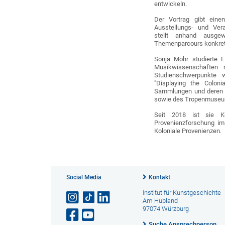
entwickeln.
Der Vortrag gibt eine
Ausstellungs- und Ve
stellt anhand ausge
Themenparcours konkrete
Sonja Mohr studierte E
Musikwissenschaften 
Studienschwerpunkte 
"Displaying the Coloni
Sammlungen und deren P
sowie des Tropenmuseu
Seit 2018 ist sie Ku
Provenienzforschung im
Koloniale Provenienzen.
Social Media
Kontakt
Institut für Kunstgeschichte
Am Hubland
97074 Würzburg
Suche Ansprechperson