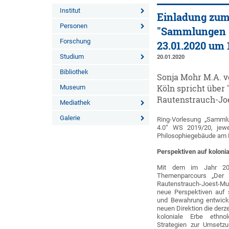
Institut
Einladung zum
Personen
"Sammlungen - 
Forschung
23.01.2020 um 
Studium
20.01.2020
Bibliothek
Sonja Mohr M.A. 
Museum
Köln spricht über
Rautenstrauch-Jo
Mediathek
Galerie
Ring-Vorlesung „Sammlu
4.0“ WS 2019/20, jewe
Philosophiegebäude am 
Perspektiven auf koloni
Mit dem im Jahr 20
Themenparcours „Der
Rautenstrauch-Joest-Mu
neue Perspektiven auf 
und Bewahrung entwickel
neuen Direktion die derz
koloniale Erbe ethno
Strategien zur Umsetzu