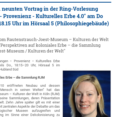
 neunten Vortrag in der Ring-Vorlesung
Provenienz - Kulturelles Erbe 4.0" am Do
18.15 Uhr im Hörsaal 5 (Philosophiegebäude)
vom Rautenstrauch-Joest-Museum – Kulturen der Welt
 "Perspektiven auf koloniales Erbe – die Sammlung
est-Museum / Kulturen der Welt"
ngen – Provenienz – Kulturelles Erbe
ils Do., 18:15–20 Uhr, Hörsaal 5 im
Hubland Süd
ales Erbe – die Sammlung RJM
10 eröffneten Neubau und dessen
 Mensch in seinen Welten“ hat das
seum – Kulturen der Welt in Köln (RJM)
seine Sammlungen, deren Präsentation
t. Zehn Jahre später gilt es mit einer
eit zentralen Aspekte der Debatte um das
logischer Museen aufzugreifen und
ng im Sinne einer Dekolonisierung zu