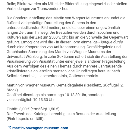
Rolle; Blicke werden als Mittel der Bilderzählung eingesetzt oder stellen
Verbindungen zur Transzendenz her.
Die Sonderausstellung des Martin von Wagner Museums erkundet die
äußerst vielgestaltige Darstellung des Sehens in den
unterschiedlichsten Bildmedien, und dies über einen ungewöhnlich
langen Zeitraum hinweg: Die Besucher werden durch Epochen und
Kulturen aus der Zeit um 2500 v. Chr. bis an die Schwelle der Gegenwart
geführt. Ermöglicht wird die - in dieser Form einmalige -
longue durée
durch eine Kooperation von Antikensammlung, Gemäldegalerie und
Graphischer Sammlung des Martin von Wagner Museums der
Universität Würzburg. In zehn Sektionen nähert sich die Ausstellung der
Visualisierung von Visualität unter einer jeweils anderen Fragestellung.
Aus dem Verfolgen des einen Themas durch mehrere Jahrtausende
kristallisieren sich letztlich menschliche Grundfragen heraus: nach
Selbsterkenntnis, Liebeserkenntnis, Gotteserkenntnis.
Martin von Wagner Museum, Gemäldegalerie (Residenz, Südflügel, 2.
Stock)
Geöffnet dienstags bis samstags 10-13.30 Uhr, sonntags
vierzehntäglich 10-13.30 Uhr
Eintritt: 3,00 € (ermäßigt 1,50 €)
Der Erwerb des Katalogs berechtigt zum Besuch der Ausstellung
(Eintrittspreis entfällt).
martinvonwagner-museum.com